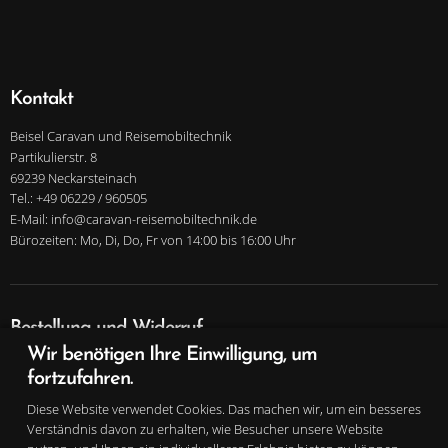
Kontakt
Beisel Caravan und Reisemobiltechnik
Partikulierstr. 8
69239 Neckarsteinach
Tel.: +49 06229 / 960505
E-Mail: info@caravan-reisemobiltechnik.de
Bürozeiten: Mo, Di, Do, Fr von 14:00 bis 16:00 Uhr
Bestellung und Widerruf
Wir benötigen Ihre Einwilligung, um
Infos zu Bezahlung und Versand
fortzufahren.
Widerrufsrecht und Widerrufsformular
Vertrag widerrufen
Diese Website verwendet Cookies. Das machen wir, um ein besseres
Verständnis davon zu erhalten, wie Besucher unsere Website