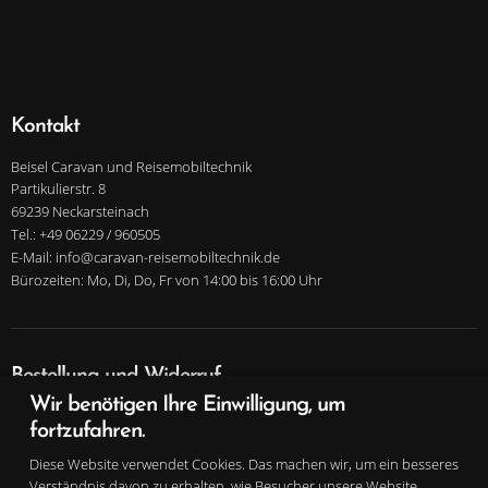
Kontakt
Beisel Caravan und Reisemobiltechnik
Partikulierstr. 8
69239 Neckarsteinach
Tel.: +49 06229 / 960505
E-Mail: info@caravan-reisemobiltechnik.de
Bürozeiten: Mo, Di, Do, Fr von 14:00 bis 16:00 Uhr
Bestellung und Widerruf
Wir benötigen Ihre Einwilligung, um
Infos zu Bezahlung und Versand
fortzufahren.
Widerrufsrecht und Widerrufsformular
Vertrag widerrufen
Diese Website verwendet Cookies. Das machen wir, um ein besseres
Verständnis davon zu erhalten, wie Besucher unsere Website