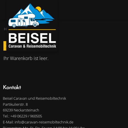
Home
»
Shop
Weiter einkaufen
left
Ihr Warenkorb ist leer.
Kontakt
Beisel Caravan und Reisemobiltechnik
Partikulierstr. 8
69239 Neckarsteinach
Tel.: +49 06229 / 960505
E-Mail: info@caravan-reisemobiltechnik.de
Bürozeiten: Mo, Di, Do, Fr von 14:00 bis 16:00 Uhr