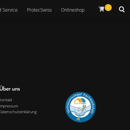
cart
0
search
d Service
ProtecSwiss
Onlineshop
Über uns
Kontakt
Impressum
Datenschutzerklärung