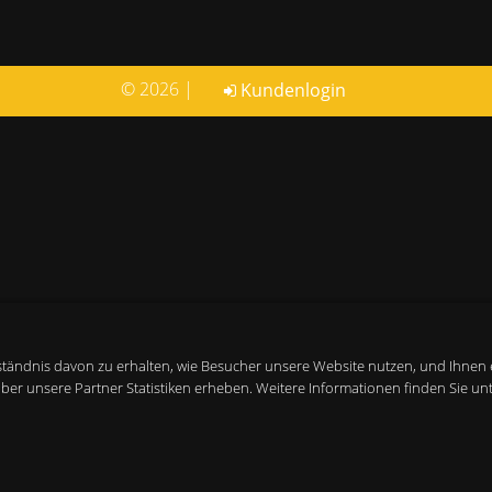
© 2026 |
Kundenlogin
login
tändnis davon zu erhalten, wie Besucher unsere Website nutzen, und Ihnen 
r unsere Partner Statistiken erheben. Weitere Informationen finden Sie unt