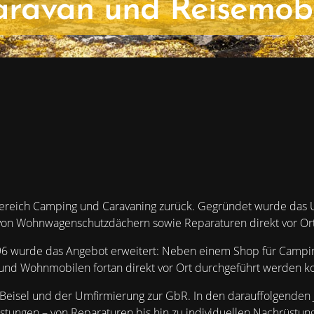
aravan und Reisemobi
im Bereich Camping und Caravaning zurück. Gegründet wurde das 
von Wohnwagenschutzdächern sowie Reparaturen direkt vor Ort
96 wurde das Angebot erweitert: Neben einem Shop für Campin
nd Wohnmobilen fortan direkt vor Ort durchgeführt werden k
Jan Beisel und der Umfirmierung zur GbR. In den darauffolgende
istungen – von Reparaturen bis hin zu individuellen Nachrüst