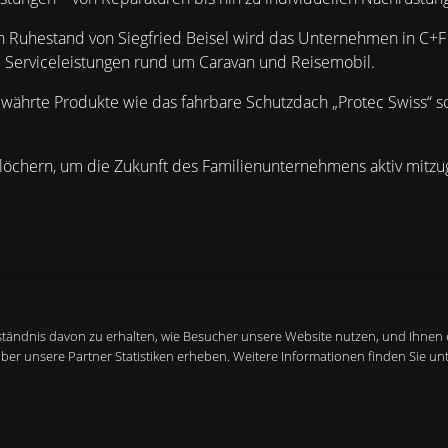
 den Ruhestand von Siegfried Beisel wird das Unternehmen in C
nd Serviceleistungen rund um Caravan und Reisemobil.
währte Produkte wie das fahrbare Schutzdach „Protec Swiss“
artlöchern, um die Zukunft des Familienunternehmens aktiv mitz
Bestellung und Widerruf
tändnis davon zu erhalten, wie Besucher unsere Website nutzen, und Ihnen 
r unsere Partner Statistiken erheben. Weitere Informationen finden Sie unt
Infos zu Bezahlung und Versand
Widerrufsrecht und Widerrufsformular
Vertrag widerrufen