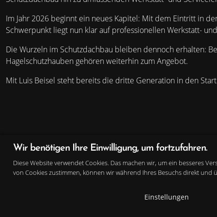
Im Jahr 2026 beginnt ein neues Kapitel: Mit dem Eintritt in
Schwerpunkt liegt nun klar auf professionellen Werkstatt- u
Die Wurzeln im Schutzdachbau bleiben dennoch erhalten: Be
Hagelschutzhauben gehören weiterhin zum Angebot.
Mit Luis Beisel steht bereits die dritte Generation in den St
Wir benötigen Ihre Einwilligung, um fortzufahren.
Kontakt
Diese Website verwendet Cookies. Das machen wir, um ein besseres Vers
von Cookies zustimmen, können wir während Ihres Besuchs direkt und übe
Beisel Caravan und Reisemobiltechnik
Partikulierstr. 8
Einstellungen
69239 Neckarsteinach
Tel.: +49 06229 / 960505